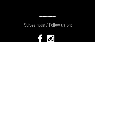
Suivez nous / Follow us on:
SUIVEZ MATEN ICI
Contact
MAISON DE DISQUE
RELATION DE PRESSE
PROMOTION
BOOKING
NUMÉRIQUE
GÉRANCE
RADIO