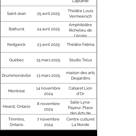
Laplante
Théâtre Louis
Saint-Jean
25 avril 2025
Vermeersch
Amphitéâtre
Bathurst
24 avril 2025
Richelieu de
l'école
secondaire
Kedgwick
23 avril 2025
Théâtre Fatima
Népisiguit
Québec
15 mars 2025
Studio Telus
maison des arts
Drummondville
13 mars 2025
Desjardins
14 novembre
Cabaret Lion
Montréal
2024
d'Or
Salle Lyna-
8 novembre
Hearst, Ontario
Payeur, Place
2024
des Arts de
Hearst
Timmins,
7 novembre
Centre culturel
Ontario
2024
La Ronde