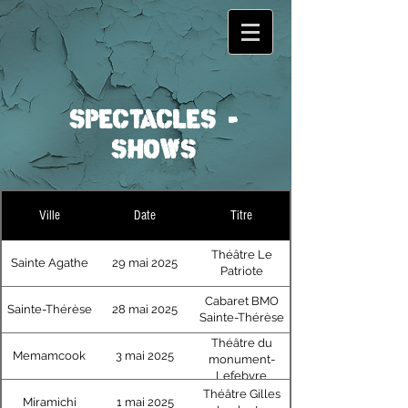
SPECTACLES -
SHOWS
Ville
Date
Titre
Théâtre Le
Sainte Agathe
29 mai 2025
Patriote
Cabaret BMO
Sainte-Thérèse
28 mai 2025
Sainte-Thérèse
Théâtre du
Memamcook
3 mai 2025
monument-
Lefebvre
Théâtre Gilles
Miramichi
1 mai 2025